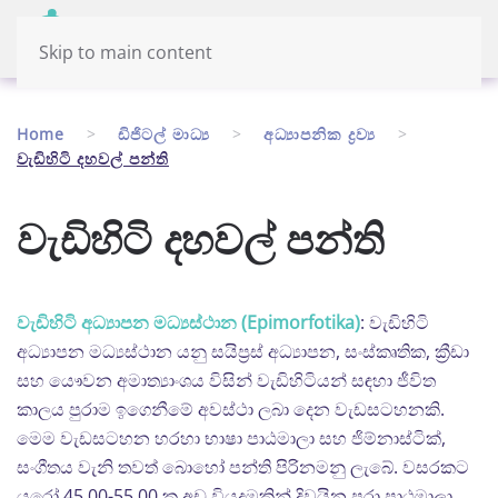
Menu
Sinhala
Skip to main content
Home
ඩිජිටල් මාධ්‍ය
අධ්‍යාපනික ද්‍රව්‍ය
වැඩිහිටි දහවල් පන්ති
වැඩිහිටි දහවල් පන්ති
වැඩිහිටි අධ්‍යාපන මධ්‍යස්ථාන (Epimorfotika)
: වැඩිහිටි
අධ්‍යාපන මධ්‍යස්ථාන යනු සයිප්‍රස් අධ්‍යාපන, සංස්කෘතික, ක්‍රීඩා
සහ යෞවන අමාත්‍යාංශය විසින් වැඩිහිටියන් සඳහා ජීවිත
කාලය පුරාම ඉගෙනීමේ අවස්ථා ලබා දෙන වැඩසටහනකි.
මෙම වැඩසටහන හරහා භාෂා පාඨමාලා සහ ජිම්නාස්ටික්,
සංගීතය වැනි තවත් බොහෝ පන්ති පිරිනමනු ලැබේ. වසරකට
යුරෝ 45.00-55.00 ක අඩු වියදමකින් දිවයින පුරා පාඨමාලා