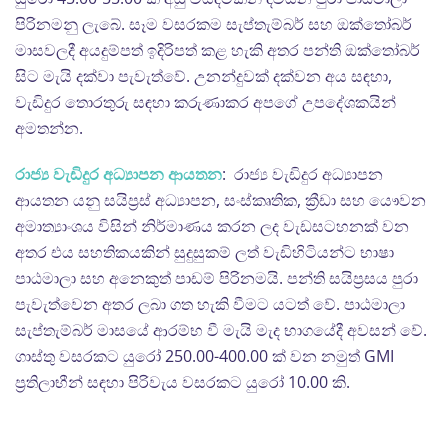
පිරිනමනු ලැබේ. සෑම වසරකම සැප්තැම්බර් සහ ඔක්තෝබර්
මාසවලදී අයදුම්පත් ඉදිරිපත් කළ හැකි අතර පන්ති ඔක්තෝබර්
සිට මැයි දක්වා පැවැත්වේ. උනන්දුවක් දක්වන අය සඳහා,
වැඩිදුර තොරතුරු සඳහා කරුණාකර අපගේ උපදේශකයින්
අමතන්න.
රාජ්‍ය වැඩිදුර අධ්‍යාපන ආයතන
: රාජ්‍ය වැඩිදුර අධ්‍යාපන
ආයතන යනු සයිප්‍රස් අධ්‍යාපන, සංස්කෘතික, ක්‍රීඩා සහ යෞවන
අමාත්‍යාංශය විසින් නිර්මාණය කරන ලද වැඩසටහනක් වන
අතර එය සහතිකයකින් සුදුසුකම් ලත් වැඩිහිටියන්ට භාෂා
පාඨමාලා සහ අනෙකුත් පාඩම් පිරිනමයි. පන්ති සයිප්‍රසය පුරා
පැවැත්වෙන අතර ලබා ගත හැකි වීමට යටත් වේ. පාඨමාලා
සැප්තැම්බර් මාසයේ ආරම්භ වී මැයි මැද භාගයේදී අවසන් වේ.
ගාස්තු වසරකට යුරෝ 250.00-400.00 ක් වන නමුත් GMI
ප්‍රතිලාභීන් සඳහා පිරිවැය වසරකට යුරෝ 10.00 කි.