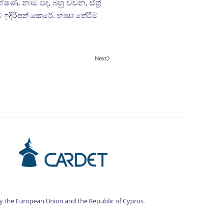
ණ, නාම පද, බහු වචන, ස්ත්‍රී
ම් ඉදිරිපත් කෙරේ. භාෂා තේරීම්
Next
by the European Union and the Republic of Cyprus.