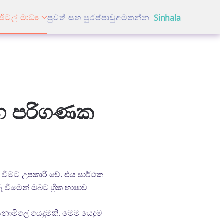
ජිටල් මාධ්‍ය
පුවත් සහ පුරප්පාඩු
අමතන්න
Sinhala
සහ පරිගණක
ත වීමට උපකාරී වේ. එය සාර්ථක
ු වීමෙන් ඔබට ග්‍රීක භාෂාව
 නොමිලේ යෙදුමකි. මෙම යෙදුම