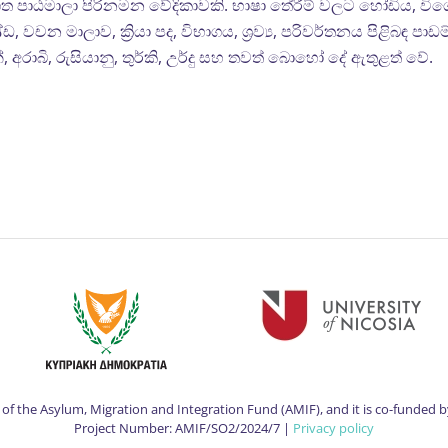
ත පාඨමාලා පිරිනමන වේදිකාවකි. භාෂා තේරීම් වලට හෝඩිය, විශේෂ
ඩ, වචන මාලාව, ක්‍රියා පද, විභාගය, ශ්‍රව්‍ය, පරිවර්තනය පිළිබඳ පාඩ
, ජර්මන්, අරාබි, රුසියානු, තුර්කි, උර්දු සහ තවත් බොහෝ දේ ඇතුළත් වේ.
of the Asylum, Migration and Integration Fund (AMIF), and it is co-funded 
Project Number: AMIF/SO2/2024/7 |
Privacy policy