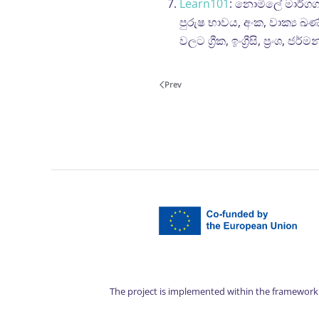
Learn101
: නොමිලේ මාර්ගග
පුරුෂ භාවය, අංක, වාක්‍ය ඛණ්
වලට ග්‍රීක, ඉංග්‍රීසි, ප්‍රංශ
Prev
The project is implemented within the framework 