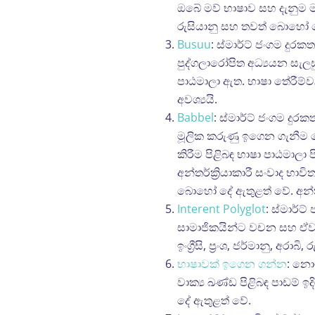
ඔබේ මව් භාෂාව සහ දැනුම මට්ට
රුසියානු සහ තවත් බොහෝ දේ
Busuu
: ස්මාර්ට් ජංගම ද
පුද්ගලාරෝපිත අධ්‍යයන සැල
පාඨමාලා ඇත. භාෂා තේරීම්වලට
අවශ්‍යයි.
Babbel
: ස්මාර්ට් ජංගම ද
මූලික කරුණු ඉගෙන ගැනීම 
කිරීම පිළිබඳ භාෂා පාඨමාල
අන්තර්ක්‍රියාකාරී සංවාද භාව
බොහෝ දේ ඇතුළත් වේ. අන්ත
Interent Polyglot
: ස්මාර්
සාමාජිකයින්ට වචන සහ ඒවාය
ඉංග්‍රීසි, ප්‍රංශ, ජර්මානු,
භාෂාවක් ඉගෙන ගන්න
: නොම
වාක්‍ය ඛණ්ඩ පිළිබඳ පාඩම් ඉදිර
දේ ඇතුළත් වේ.