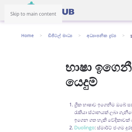
Skip to main content
Home
ඩිජිටල් මාධ්‍ය
අධ්‍යාපනික ද්‍රව්‍ය
භාෂා ඉගෙනී
යෙදුම්
ග්‍රීක භාෂාව ඉගෙනීම ඔබේ 
රැකියා ස්ථානයක් ලබා ගැනීමේ
ඉගෙන ගත හැකි වේදිකාවක්
Duolingo
: ස්මාර්ට් ජංගම