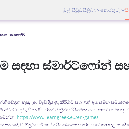
මුල් පිටුව
පිළිබඳ
තොරතුරු
ඩි
භාෂා ඉගෙනීම
ම සඳහා ස්මාර්ට්ෆෝන් 
සන්නිවේදන කුසලතා වැඩි දියුණු කිරීමට සහ අන් අය සමඟ සමාජග
 අවස්ථා ද වැඩි කරයි. රසවත් ක්‍රීඩා කිරීමෙන් සහ භාෂාව සමඟ හුර
 මෙන්න.
https://www.ilearngreek.eu/en/games
 දුරකතනයක්, ටැබ්ලටයක් හෝ පරිගණකයක් හරහා භාවිතා කළ හැකි