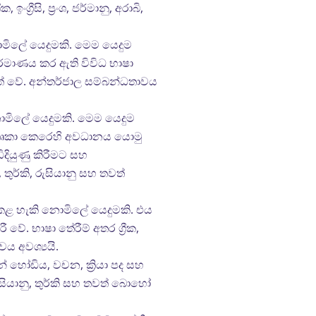
රීසි, ප්‍රංශ, ජර්මානු, අරාබි,
මිලේ යෙදුමකි. මෙම යෙදුම
ර්මාණය කර ඇති විවිධ භාෂා
තුළත් වේ. අන්තර්ජාල සම්බන්ධතාවය
ොමිලේ යෙදුමකි. මෙම යෙදුම
මාතෘකා කෙරෙහි අවධානය යොමු
දියුණු කිරීමට සහ
, තුර්කි, රුසියානු සහ තවත්
කළ හැකි නොමිලේ යෙදුමකි. එය
. භාෂා තේරීම් අතර ග්‍රීක,
වය අවශ්‍යයි.
 හෝඩිය, වචන, ක්‍රියා පද සහ
බි, රුසියානු, තුර්කි සහ තවත් බොහෝ