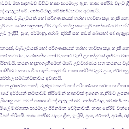
ම මත පදනම්ව විවිධ භාෂා පාඨමාලා ඇත. භාෂා තේරීම් වලට ග්‍රීක, ඉංග්‍
 ඇතුළත් වේ. අන්තර්ජාල සම්බන්ධතාවය අවශ්‍යයි.
ුරකතනයක්, ටැබ්ලටයක් හෝ පරිගණකයක් හරහා භාවිතා කළ හැකි නො
සුම් සහ කථන හඳුනාගැනීම වැනි යන්ත්‍ර ඉගෙනුම් තාක්ෂණය මත නි
 ඉංග්‍රීසි, ප්‍රංශ, ජර්මානු, අරාබි, තුර්කි සහ තවත් බොහෝ දේ ඇ
ුරකතනයක්, ටැබ්ලටයක් හෝ පරිගණකයක් හරහා භාවිතා කළ හැකි න
හෝ සංචාරය, සංස්කෘතිය හෝ ව්‍යාපාර වැනි උනන්දුවක් දක්වන 
ා පිරිනමයි. කථන හඳුනාගැනීමෙන් ඔබේ උච්චාරණය සහ කථනය වැඩි
ිතා කිරීමට සහාය විය හැකි යෙදුමකි. භාෂා තේරීම්වලට ප්‍රංශ, ජර්මානු
ර්ජාල සම්බන්ධතාවය අවශ්‍යයි.
ට් ජංගම දුරකථනයෙන්, ටැබ්ලටයෙන් හෝ පරිගණකය හරහා භාවිතා 
ේ අර්ථයන් කටපාඩම් කිරීමෙන් භාෂාවක් ඉගෙන ගැනීමට උපකාරී වේ
 අරාබි, රුසියානු සහ තවත් බොහෝ දේ ඇතුළත් වේ. අන්තර්ජාල සම්බන්ධතා
ිලේ මාර්ගගත පාඨමාලා පිරිනමන වේදිකාවකි. භාෂා තේරීම් වන්නේ
ිපත් කිරීමයි. භාෂා තේරීම් වලට ග්‍රීක, ඉංග්‍රීසි, ප්‍රංශ, ජර්මන්, අරා