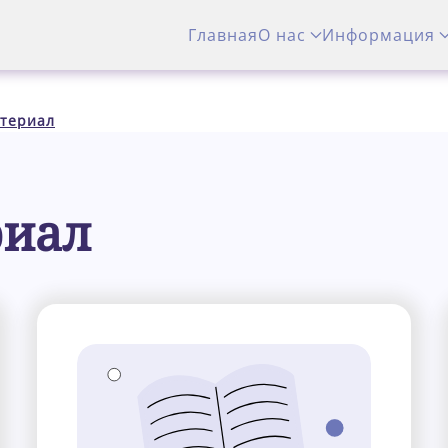
Главная
О нас
Информация
териал
риал