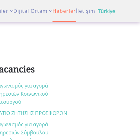
iler
Dijital Ortam
Haberler
İletişim
Türkiye
acancies
αγωνισμός για αγορά
ηρεσιών Κοινωνικού
ιτουργού
ΛΤΙΟ ΖΗΤΗΣΗΣ ΠΡΟΣΦΟΡΩΝ
αγωνισμός για αγορά
ηρεσιών Σύμβουλου