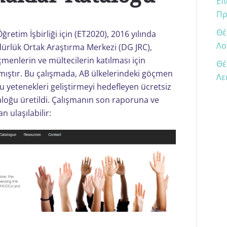
Επ
Πρ
Θέ
etim İşbirliği için (ET2020), 2016 yılında
Λο
rlük Ortak Araştırma Merkezi (DG JRC),
çmenlerin ve mültecilerin katılması için
Θέ
amıştır. Bu çalışmada, AB ülkelerindeki göçmen
Λε
u yetenekleri geliştirmeyi hedefleyen ücretsiz
taloğu üretildi. Çalışmanın son raporuna ve
 ulaşılabilir: