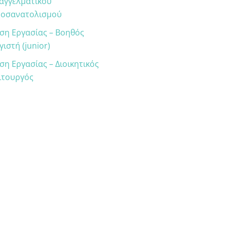
αγγελματικού
οσανατολισμού
ση Εργασίας – Βοηθός
γιστή (junior)
ση Εργασίας – Διοικητικός
ιτουργός