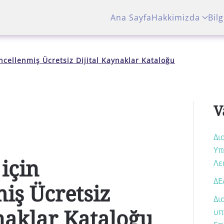
Ana Sayfa
Hakkimizda
Bilg
cellenmiş Ücretsiz Dijital Kaynaklar Kataloğu
V
Δι
Υπ
için
Λε
ΔΕ
iş Ücretsiz
Δι
naklar Kataloğu
υπ