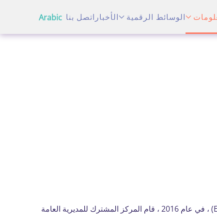
لومات
الوسائط الرقمية
الأخبار
اتصل بنا
Arabic
تماشياً مع "انفتاح الاتصالات التعليمية" والأولويات الجديدة للإطار الاستراتيجي للتعاون الأوروبي في مجال التعليم والتدريب (ET2020) ، في عام 2016 ، قام المركز المشترك للمديرية العامة