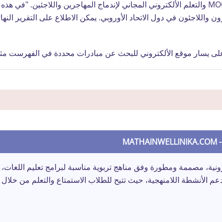
(DG JRC) التابع للمفوضية الأوروبية بعمل "دراسة على MOOCs والتعلم الألكتروني المجاني لإندماج ال
ن واللاجئون في دول الاتحاد الأوروبي. يمكن الاطلاع على التقرير النه
لى يسار موقع الألكتروني للبحث عن مبادرات محددة في الفهرست مثلا 
MA
ونية، مصممة ومطورة وفق مناهج تربوية مناسبة لبرامج تعليم اللغات، 
دعم الأنشطة اللامنهجية، حيث تتيح للطلاب الاستمتاع والتعلم من خلال 