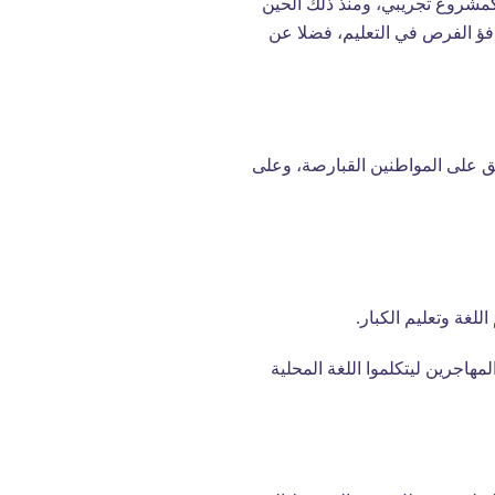
 ذلك، في 2003-2004، وضعت وزارة التربية والتعليم والثقافة مناطق لأولوية التعليم (ZEPS)، كمشروع تجريبي، ومنذ ذلك الحين
يضم 42 مؤسسة تعليمية. وكان الهدف الرئيسي وراء إدخال ZEPS توفير تكافؤ الفرص في التعليم، فضلا عن
ق على المواطنين القبارصة، وعلى
لغة وتعليم الكبار.
مهاجرين ليتكلموا اللغة المحلية