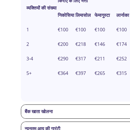
किराए के लिए भत्ता
व्यक्तियों की संख्या
निकोसिया
लिमासोल
फेमागुस्टा
लार्नाका
1
€100
€100
€100
€100
2
€200
€218
€146
€174
3-4
€290
€317
€211
€252
5+
€364
€397
€265
€315
बैंक खाता खोलना
न्यूनतम आय की गारंटी