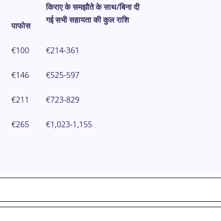
किराए के समझौते के साथ/बिना दी
गई सभी सहायता की कुल राशि
पाफोस
€100
€214-361
€146
€525-597
€211
€723-829
€265
€1,023-1,155