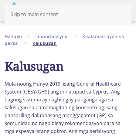
Menu
Tagalog
Skip to main content
Начало
Impormasyon
Kaalaman ayon sa
paksa
Kalusugan
Kalusugan
Mula noong Hunyo 2019, isang General Healthcare
System (GESY/GHS) ang ipinatupad sa Cyprus. Ang
bagong sistema ay nagbibigay pangangalaga sa
kalusugan sa pamamagitan ng konsepto ng isang
pansariling dalubhasang manggagamot (GP) sa
komunidad na nagbibigay rekomendasyon para sa
mga espesyalistang doktor. Ang mga serbisyong