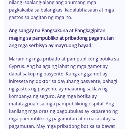
nilang isaalang-alang ang anumang mga
pagkakaiba sa balangkas, kadalubhasaan at mga
gastos sa pagitan ng mga ito.
Ang sangay na Pangsakuna at Pangkagipitan
maging sa pampubliko at pribadong pagamutan
ang mga serbisyo ay mayruong bayad.
Maraming mga pribado at pampublikong botika sa
Cyprus. Ang halaga ng lahat ng mga gamot ay
dapat sakop ng pasyente. Kung ang gamot ay
inireseta ng doktor sa dayuhang pasyente, bahagi
ng gastos ng pasyente ay maaaring saklaw ng
kompanya ng seguro. Ang mga botika ay
matatagpuan sa mga pampublikong ospital. Ang
kanilang mga oras ng pagbubukas ay kapareho ng
mga pampublikong pagamutan at di nakaratay sa
pagamutan. May mga pribadong botika sa bawat