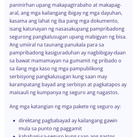
paninirhan upang makapagtrabaho at makapag-
aral, ang mga kailangang ibigay ng mga dayuhan,
kasama ang lahat ng iba pang mga dokumento,
isang katunayan ng nasasakupang pampribadong
segurong pangkalusugan upang mabigyan ng bisa.
Ang umiiral na taunang panukala para sa
pampribadong kasiguraduhan ay nagbibigay-daan
sa bawat mamamayan na gumamit ng pribado o
sa ilang mga kaso ng mga pampublikong
serbisyong pangkalusugan kung saan may
karampatang bayad ang serbisyo at pagkatapos ay
maisauli ng kumpanya ng seguro ang nagastos.
Ang mga katangian ng mga pakete ng seguro ay:
direktang pagbabayad ay kailangang gawin
mula sa punto ng paggamit
kabahagi-sa-seguro kung saan ang gastos