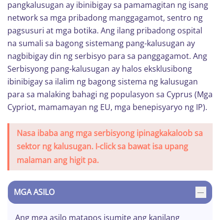
pangkalusugan ay ibinibigay sa pamamagitan ng isang
network sa mga pribadong manggagamot, sentro ng
pagsusuri at mga botika. Ang ilang pribadong ospital
na sumali sa bagong sistemang pang-kalusugan ay
nagbibigay din ng serbisyo para sa panggagamot. Ang
Serbisyong pang-kalusugan ay halos eksklusibong
ibinibigay sa ilalim ng bagong sistema ng kalusugan
para sa malaking bahagi ng populasyon sa Cyprus (Mga
Cypriot, mamamayan ng EU, mga benepisyaryo ng IP).
Nasa ibaba ang mga serbisyong ipinagkakaloob sa
sektor ng kalusugan. I-click sa bawat isa upang
malaman ang higit pa.
MGA ASILO
Ang mga asilo matapos isumite ang kanilang